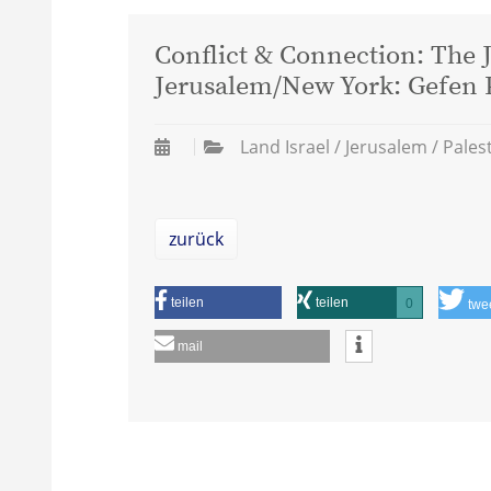
Conflict & Connection: The J
Jerusalem/New York: Gefen 
Land Israel / Jerusalem / Pales
zurück
teilen
teilen
0
twe
mail