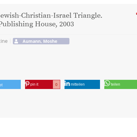
ewish-Christian-Israel Triangle.
Publishing House, 2003
tine
Aumann, Moshe
pin it
mitteilen
teilen
0
et