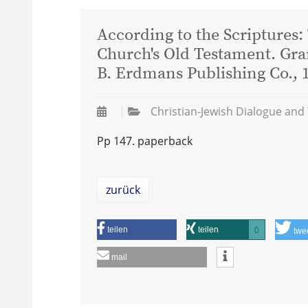
According to the Scriptures:
Church's Old Testament. Gr
B. Erdmans Publishing Co., 
Christian-Jewish Dialogue and
Pp 147. paperback
zurück
teilen
teilen
0
twe
mail