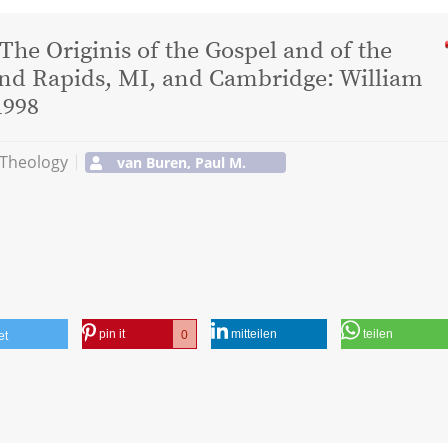
 The Originis of the Gospel and of the
and Rapids, MI, and Cambridge: William
1998
 Theology
van Buren, Paul M.
pin it
mitteilen
teilen
0
et