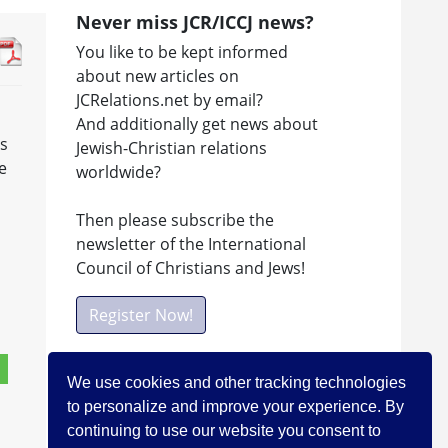
Never miss JCR/ICCJ news?
You like to be kept informed
about new articles on
JCRelations.net by email?
And additionally get news about
ns
Jewish-Christian relations
e
worldwide?
Then please subscribe the
newsletter of the International
Council of Christians and Jews!
Register Now!
We use cookies and other tracking technologies
Facebook
to personalize and improve your experience. By
Visit ICCJ on facebook
continuing to use our website you consent to