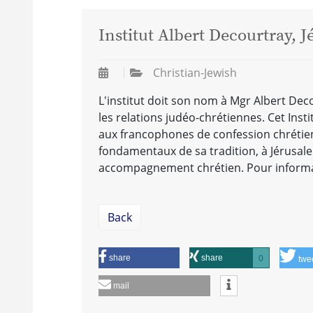
Institut Albert Decourtray, 
Christian-Jewish
L'institut doit son nom à Mgr Albert Dec
les relations judéo-chrétiennes. Cet Inst
aux francophones de confession chrétienne
fondamentaux de sa tradition, à Jérusale
accompagnement chrétien. Pour inform
Back
share
share
0
twe
mail