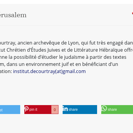
Jérusalem
ourtray, ancien archevêque de Lyon, qui fut très engagé da
itut Chrétien d’Études Juives et de Littérature Hébraïque offr
 la possibilité d’étudier le judaïsme à partir des textes
m, dans un environnement juif et en bénéficiant d’un
ation:
institut.decourtray(at)gmail.com
pin it
share
share
0
et