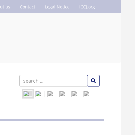
ut us
Contact
Legal Notice
ICCJ.org